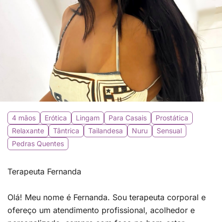
4 mãos
Erótica
Lingam
Para Casais
Prostática
Relaxante
Tântrica
Tailandesa
Nuru
Sensual
Pedras Quentes
Terapeuta Fernanda
Olá! Meu nome é Fernanda. Sou terapeuta corporal e
ofereço um atendimento profissional, acolhedor e