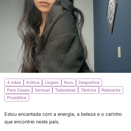
4 mãos
Erótica
Lingam
Nuru
Desportiva
Para Casais
Sensual
Tailandesa
Tântrica
Relaxante
Prostática
Estou encantada com a energia, a beleza e o carinho
que encontrei neste país.