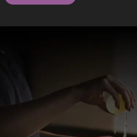
Massagistas em São Paulo - SP
Elite
Luiza Mello
Oi Amores, trabalho com massagens relaxante,
sensual e nuru. Estou te esperando.
valor a combinar
WhatsApp
Vila Mariana, São Paulo - SP