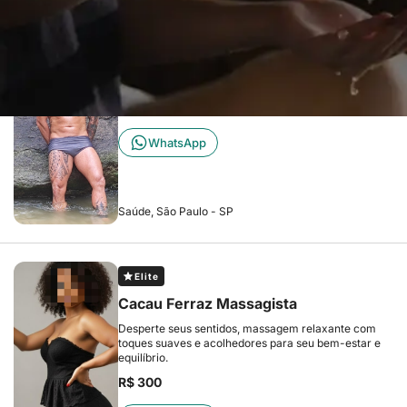
Adilson / Massoterapeuta
Massagem Relaxante, Terapêutica (alívio de dores),
Desportiva, tântrica e Nuru.
R$ 200
WhatsApp
Saúde, São Paulo - SP
Elite
Cacau Ferraz Massagista
Desperte seus sentidos, massagem relaxante com
toques suaves e acolhedores para seu bem-estar e
equilíbrio.
R$ 300