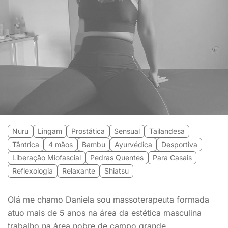
Nuru
Lingam
Prostática
Sensual
Tailandesa
Tântrica
4 mãos
Bambu
Ayurvédica
Desportiva
Liberação Miofascial
Pedras Quentes
Para Casais
Reflexologia
Relaxante
Shiatsu
Olá me chamo Daniela sou massoterapeuta formada
atuo mais de 5 anos na área da estética masculina
trabalho na área nobre de campo grande.