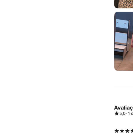
Avalia
5,0
· 1