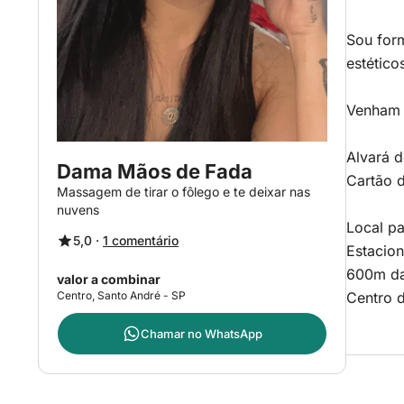
Sou form
estético
Venham 
Alvará d
Dama Mãos de Fada
Cartão d
Massagem de tirar o fôlego e te deixar nas
nuvens
Local p
5,0 ·
1 comentário
Estacion
600m da
valor a combinar
Centro, Santo André - SP
Centro 
Chamar no
WhatsApp