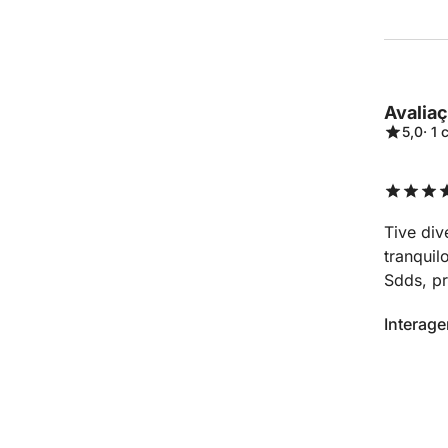
Avalia
5,0
· 1
Tive div
tranquil
Sdds, pr
Interage