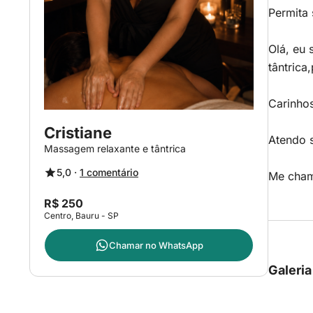
Permita 
Olá, eu
tântrica
Carinhos
Cristiane
Atendo s
Massagem relaxante e tântrica
5,0 ·
1 comentário
Me chame
R$ 250
Centro, Bauru - SP
Chamar no
WhatsApp
Galeria