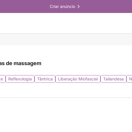
Criar anúncio
as de massagem
te
Reflexologia
Tântrica
Liberação Miofascial
Tailandesa
N