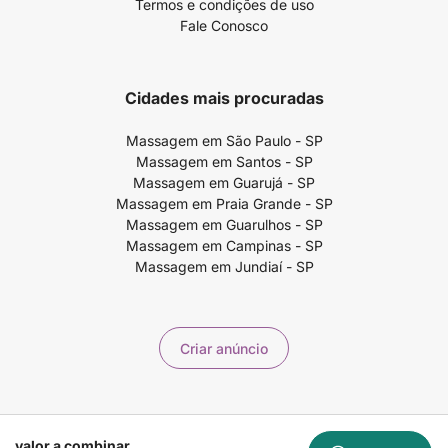
Termos e condições de uso
Fale Conosco
Cidades mais procuradas
Massagem em São Paulo - SP
Massagem em Santos - SP
Massagem em Guarujá - SP
Massagem em Praia Grande - SP
Massagem em Guarulhos - SP
Massagem em Campinas - SP
Massagem em Jundiaí - SP
Criar anúncio
Copyright ©2026 99massagem.com.br - 99Massagem Publicidade e
valor a combinar
Marketing LTDA - CNPJ 60.721.568/0001-23 - Av. Paulista, 1636 - CJ4 /