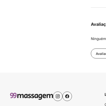
Avalia
Ninguém 
Avalia