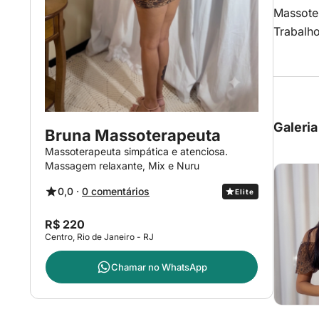
Massoter
Trabalh
Galeria
Bruna Massoterapeuta
Massoterapeuta simpática e atenciosa.
Massagem relaxante, Mix e Nuru
0,0 ·
0 comentários
Elite
R$ 220
Centro, Rio de Janeiro - RJ
Chamar no
WhatsApp