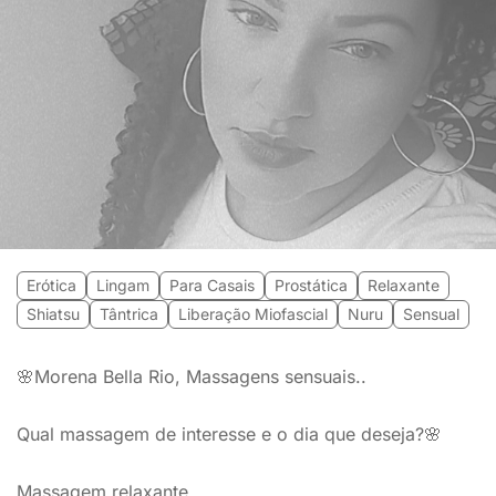
Erótica
Lingam
Para Casais
Prostática
Relaxante
Shiatsu
Tântrica
Liberação Miofascial
Nuru
Sensual
🌸Morena Bella Rio, Massagens sensuais..
Qual massagem de interesse e o dia que deseja?🌸
Massagem relaxante