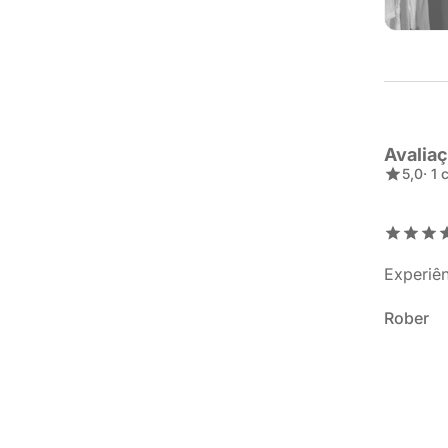
Avalia
5,0
· 1
Experiên
Rober