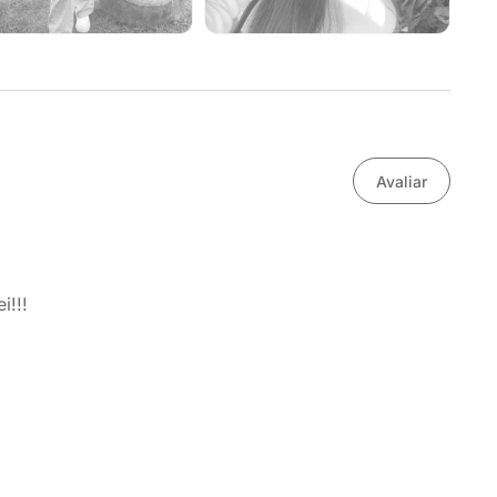
Avaliar
i!!!