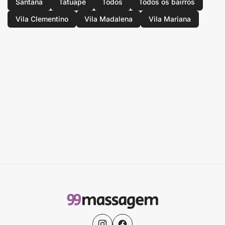
Santana
Tatuapé
Todos
Todos os bairros
Vila Clementino
Vila Madalena
Vila Mariana