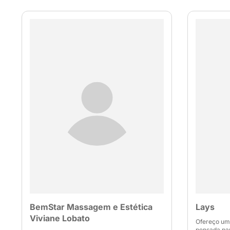
BemStar Massagem e Estética
Lays
Viviane Lobato
Ofereço um
pensada pa