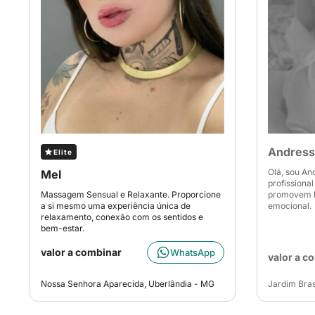
Andress
Elite
Olá, sou An
Mel
profissiona
Massagem Sensual e Relaxante. Proporcione
promovem be
a si mesmo uma experiência única de
emocional.
relaxamento, conexão com os sentidos e
bem-estar.
valor a combinar
WhatsApp
valor a c
Nossa Senhora Aparecida, Uberlândia - MG
Jardim Bras