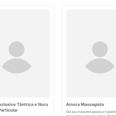
xclusive Tântrica e Nuru
Amora Massagista
articular
Olá sou massoterapeuta e trabal
massagens sensuais como: Tântric