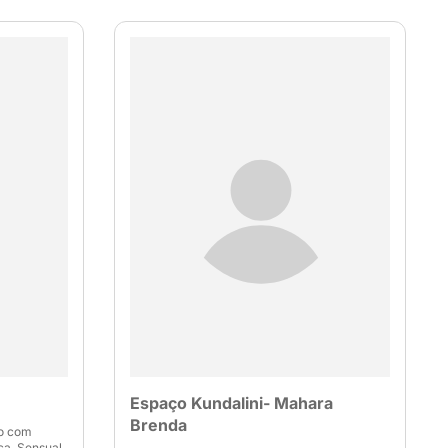
Espaço Kundalini- Mahara
Brenda
ho com
a, Sensual,