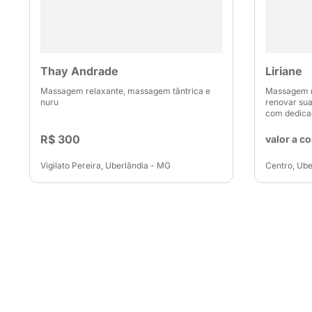
Thay Andrade
Liriane
Massagem relaxante, massagem tântrica e
Massagem re
nuru
renovar sua
com dedica
R$ 300
valor a c
Vigilato Pereira, Uberlândia - MG
Centro, Ube