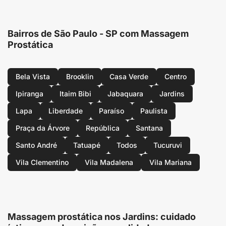
Bairros de São Paulo - SP com Massagem
Prostática
Bela Vista
Brooklin
Casa Verde
Centro
Ipiranga
Itaim Bibi
Jabaquara
Jardins
Lapa
Liberdade
Paraíso
Paulista
Praça da Árvore
República
Santana
Santo André
Tatuapé
Todos
Tucuruvi
Vila Clementino
Vila Madalena
Vila Mariana
Massagem prostática nos Jardins: cuidado