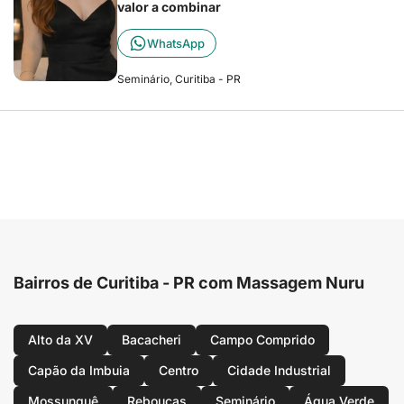
valor a combinar
WhatsApp
Seminário, Curitiba - PR
Bairros de Curitiba - PR com Massagem Nuru
Alto da XV
Bacacheri
Campo Comprido
Capão da Imbuia
Centro
Cidade Industrial
Mossunguê
Rebouças
Seminário
Água Verde