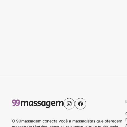
O 99massagem conecta você a massagistas que oferecem
massagem tântrica, sensual, relaxante, nuru e muito mais.