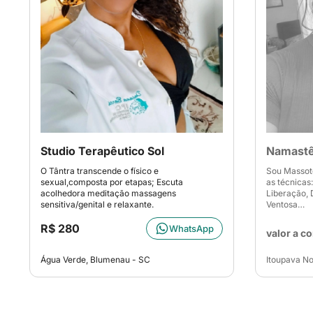
Studio Terapêutico Sol
Namast
O Tântra transcende o físico e
Sou Massot
sexual,composta por etapas; Escuta
as técnicas
acolhedora meditação massagens
Liberação, 
sensitiva/genital e relaxante.
Ventosa…
R$ 280
WhatsApp
valor a c
Água Verde, Blumenau - SC
Itoupava No