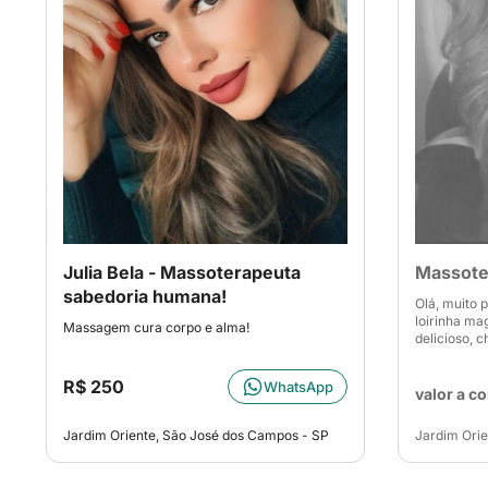
Julia Bela - Massoterapeuta
Massoter
sabedoria humana!
Olá, muito 
loirinha m
Massagem cura corpo e alma!
delicioso, 
R$ 250
WhatsApp
valor a c
Jardim Oriente, São José dos Campos - SP
Jardim Orie