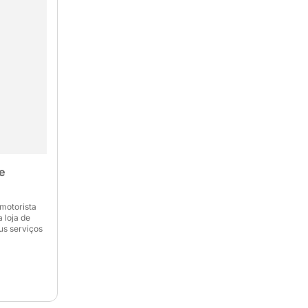
e
motorista
 loja de
us serviços