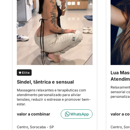
Lua Ma
Elite
Atendim
Sindel, tântrica e sensual
Relaxamento
Massagens relaxantes e terapêuticas com
sensorial c
atendimento personalizado para aliviar
personaliz
tensões, reduzir o estresse e promover bem-
estar.
valor a combinar
valor a c
WhatsApp
Centro, Sorocaba - SP
Centro, Sor