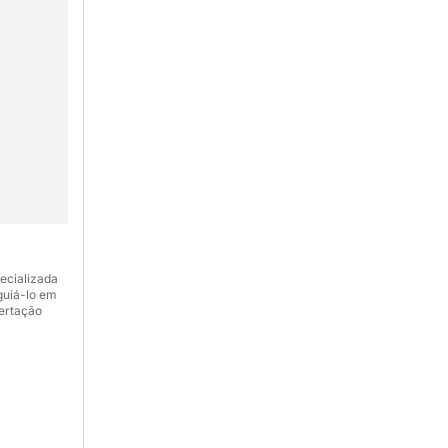
ecializada
guiá-lo em
ertação