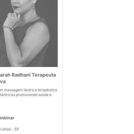
marah Radhani Terapeuta
iva
om massagem tântrica terapêutica
 tântricas promovendo saúde e
ombinar
rulhos - SP