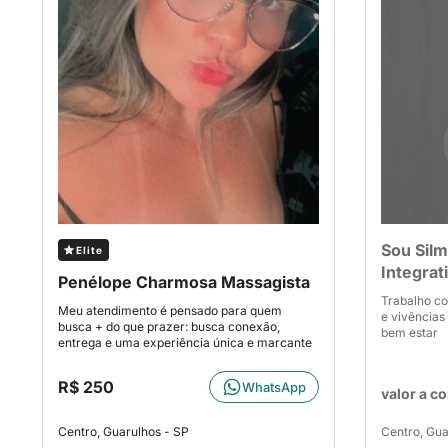
Sou Sil
Elite
Integrat
Penélope Charmosa Massagista
Trabalho c
Meu atendimento é pensado para quem
e vivências
busca + do que prazer: busca conexão,
bem estar
entrega e uma experiência única e marcante
R$ 250
WhatsApp
valor a c
Centro, Guarulhos - SP
Centro, Gua