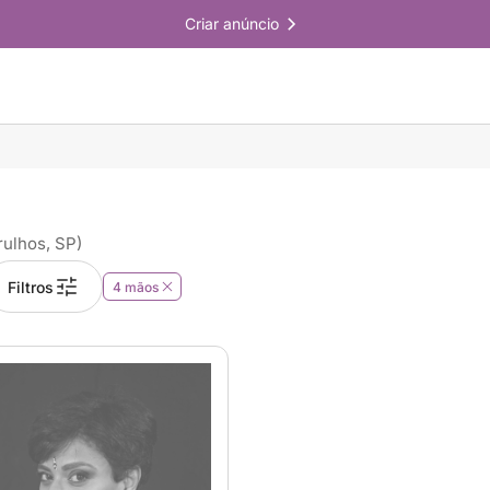
Criar anúncio
rulhos, SP)
Filtros
4 mãos