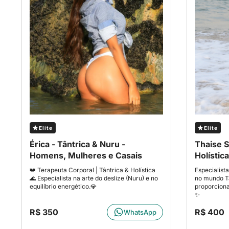
Elite
Elite
Érica - Tântrica & Nuru -
Thaise S
Homens, Mulheres e Casais
Holístic
👑 Terapeuta Corporal | Tântrica & Holística
Especialist
🌊 Especialista na arte do deslize (Nuru) e no
no mundo Tâ
equilíbrio energético.💎
proporcion
✨
R$ 350
R$ 400
WhatsApp