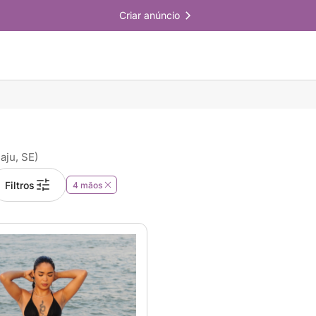
Criar anúncio
aju, SE)
Filtros
4 mãos