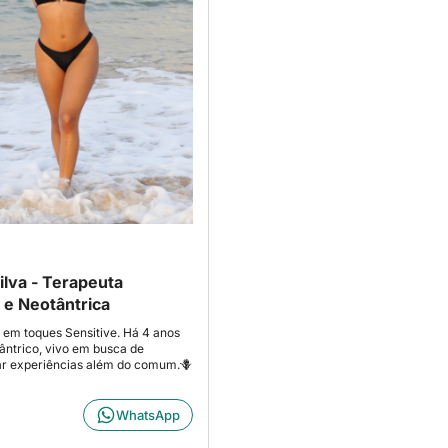
ilva - Terapeuta
a e Neotântrica
a em toques Sensitive. Há 4 anos
ntrico, vivo em busca de
ar experiências além do comum.🪻
WhatsApp