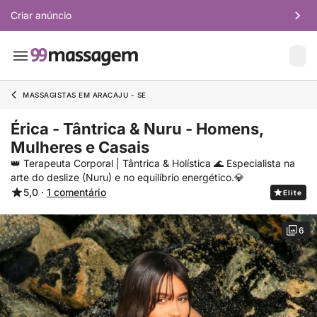
Criar anúncio
MASSAGISTAS EM ARACAJU - SE
Érica - Tântrica & Nuru - Homens,
Mulheres e Casais
👑 Terapeuta Corporal | Tântrica & Holística 🌊 Especialista na
arte do deslize (Nuru) e no equilíbrio energético.💎
5,0 ·
1 comentário
Elite
6