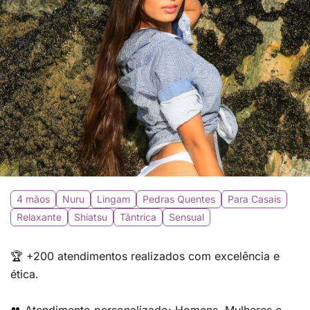
4 mãos
Nuru
Lingam
Pedras Quentes
Para Casais
Relaxante
Shiatsu
Tântrica
Sensual
🏆 +200 atendimentos realizados com excelência e
ética.