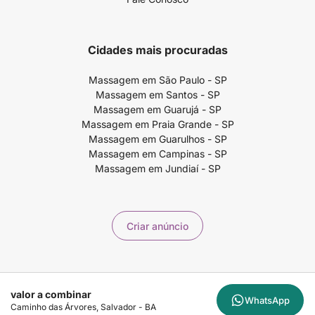
Cidades mais procuradas
Massagem em São Paulo - SP
Massagem em Santos - SP
Massagem em Guarujá - SP
Massagem em Praia Grande - SP
Massagem em Guarulhos - SP
Massagem em Campinas - SP
Massagem em Jundiaí - SP
Criar anúncio
Copyright ©2026 99massagem.com.br - 99Massagem Publicidade e
valor a combinar
Marketing LTDA - CNPJ 60.721.568/0001-23 - Av. Paulista, 1636 - CJ4 /
WhatsApp
Caminho das Árvores, Salvador - BA
Sala 1504 - São Paulo - SP, 01310-200