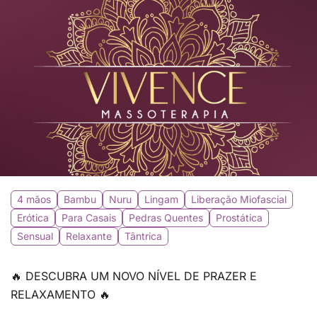
4 mãos
Bambu
Nuru
Lingam
Liberação Miofascial
Erótica
Para Casais
Pedras Quentes
Prostática
Sensual
Relaxante
Tântrica
🔥 DESCUBRA UM NOVO NÍVEL DE PRAZER E
RELAXAMENTO 🔥