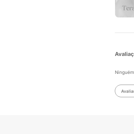
Avalia
Ninguém 
Avalia