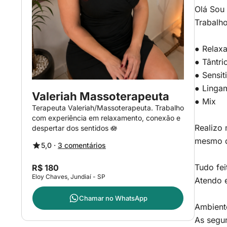
Olá Sou 
Trabalh
● Relaxa
● Tântri
● Sensit
● Linga
Valeriah Massoterapeuta
● Mix
Terapeuta Valeriah/Massoterapeuta. Trabalho
com experiência em relaxamento, conexão e
Realizo 
despertar dos sentidos 🪷
mesmo d
5,0 ·
3 comentários
Tudo fei
R$ 180
Eloy Chaves, Jundiaí - SP
Atendo e
Chamar no
WhatsApp
Ambiente
As segu