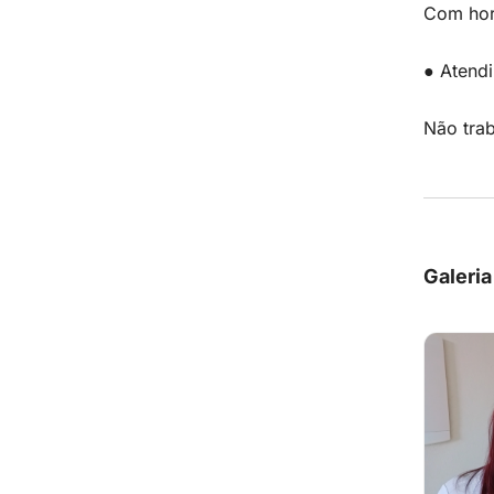
Com hor
● Atend
Não tra
Galeria