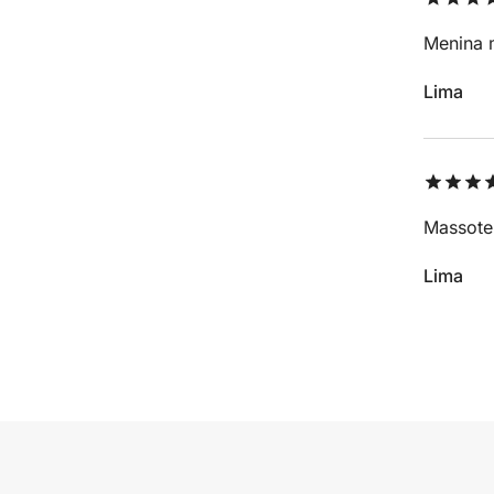
Menina m
Lima
Massoter
Lima