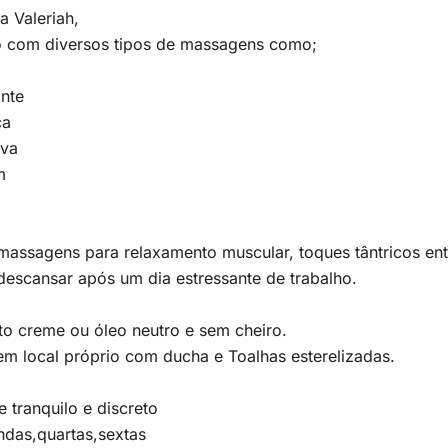
a Valeriah,
o com diversos tipos de massagens como;
nte
ca
iva
m
massagens para relaxamento muscular, toques tântricos ent
escansar após um dia estressante de trabalho.
to creme ou óleo neutro e sem cheiro.
m local próprio com ducha e Toalhas esterelizadas.
 tranquilo e discreto
ndas,quartas,sextas