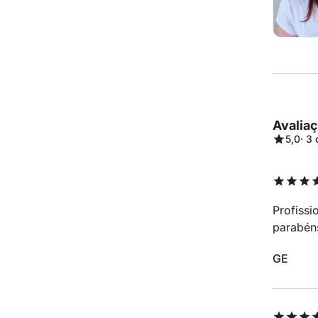
Avalia
5,0
· 3
Profissi
parabén
GE