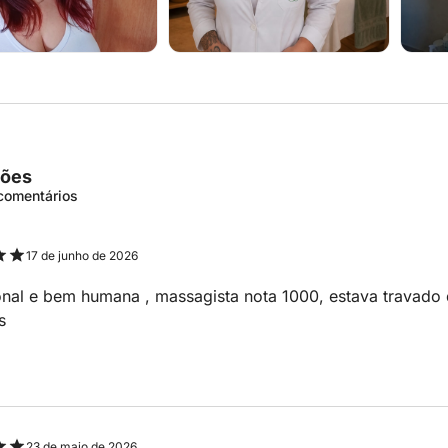
ções
 comentários
17 de junho de 2026
onal e bem humana , massagista nota 1000, estava travado d
s
23 de maio de 2026