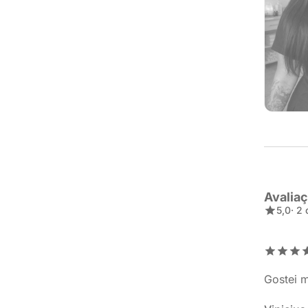
Avalia
5,0
· 2
Gostei m