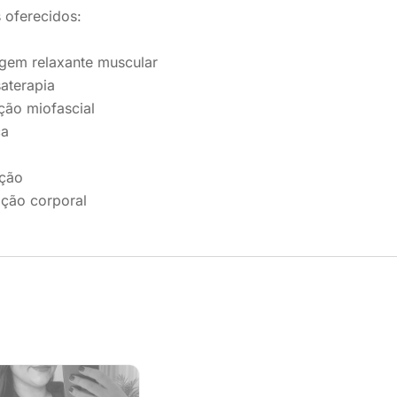
 oferecidos:
gem relaxante muscular
aterapia
ção miofascial
ca
ação
ação corporal