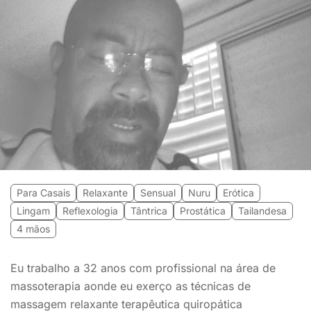
Para Casais
Relaxante
Sensual
Nuru
Erótica
Lingam
Reflexologia
Tântrica
Prostática
Tailandesa
4 mãos
Eu trabalho a 32 anos com profissional na área de
massoterapia aonde eu exerço as técnicas de
massagem relaxante terapêutica quiropática