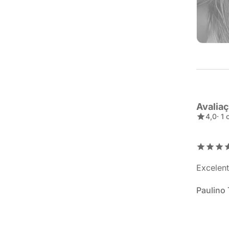
Avalia
4,0
· 1
Excelent
Paulino 