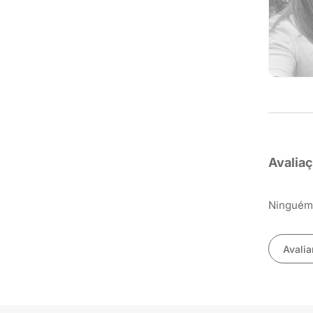
Avalia
Ninguém 
Avalia