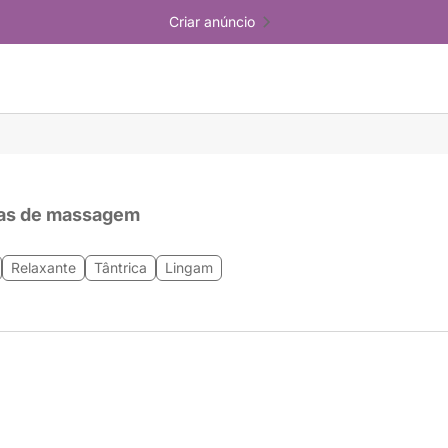
Criar anúncio
as de massagem
Relaxante
Tântrica
Lingam