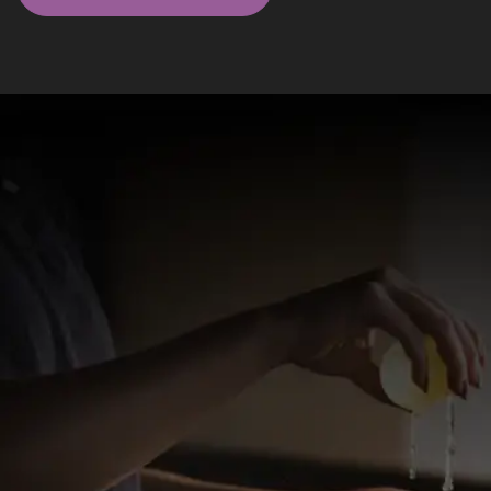
Massagistas em São Paulo - SP
Elite
Gaby
Olá amores, me chamo Gaby. Sou a massagista, que
vai te levar a loucura, uma locura boa e relaxante.
R$ 250
WhatsApp
Centro, São Paulo - SP