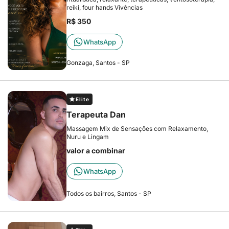
reiki, four hands Vivências
R$ 350
WhatsApp
Gonzaga, Santos - SP
Elite
Terapeuta Dan
Massagem Mix de Sensações com Relaxamento,
Nuru e Lingam
valor a combinar
WhatsApp
Todos os bairros, Santos - SP