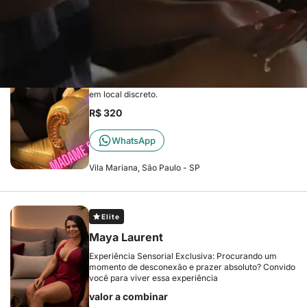
Elite
Terapeuta Sol
Prazer sou a Sol terapeuta! Trabalho com massagem
tântrica, relaxante e sensual. Atendo na Vila Mariana
em local discreto.
R$ 320
WhatsApp
Vila Mariana, São Paulo - SP
Elite
Maya Laurent
Experiência Sensorial Exclusiva: Procurando um
momento de desconexão e prazer absoluto? Convido
você para viver essa experiência
valor a combinar