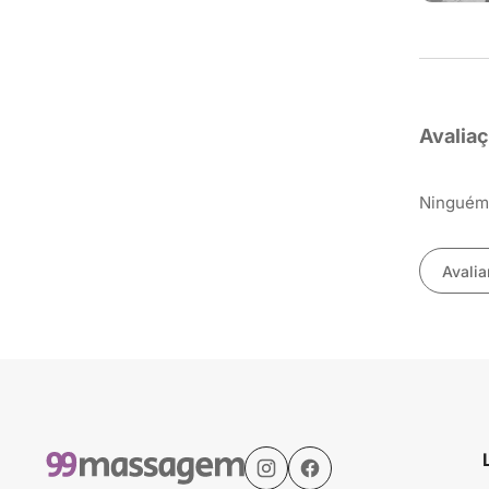
Avalia
Ninguém 
Avalia