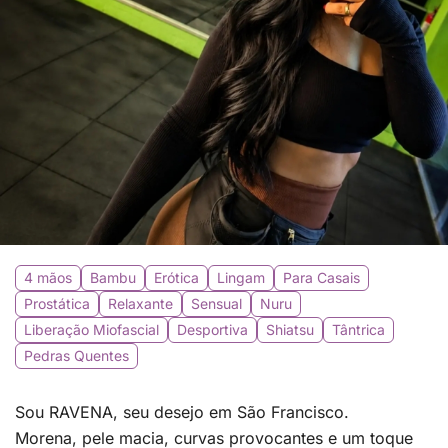
4 mãos
Bambu
Erótica
Lingam
Para Casais
Prostática
Relaxante
Sensual
Nuru
Liberação Miofascial
Desportiva
Shiatsu
Tântrica
Pedras Quentes
Sou RAVENA, seu desejo em São Francisco.
Morena, pele macia, curvas provocantes e um toque