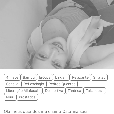
4 mãos
Bambu
Erótica
Lingam
Relaxante
Shiatsu
Sensual
Reflexologia
Pedras Quentes
Liberação Miofascial
Desportiva
Tântrica
Tailandesa
Nuru
Prostática
Olá meus queridos me chamo Catarina sou