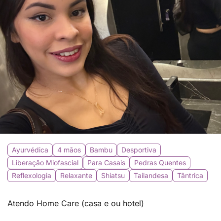
Ayurvédica
4 mãos
Bambu
Desportiva
Liberação Miofascial
Para Casais
Pedras Quentes
Reflexologia
Relaxante
Shiatsu
Tailandesa
Tântrica
Atendo Home Care (casa e ou hotel)