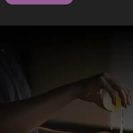
Massagistas em São Paulo - SP
Elite
Bruno Henrique - Massoterapeuta
Sou massoterapeuta há 4 anos, especializado em
proporcionar bem-estar, relaxamento e qualidade de
vida.
valor a combinar
WhatsApp
Brooklin, São Paulo - SP