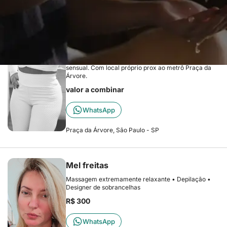
Elite
Alinne Massagem
Olá, sou Alinne.Trabalho com massagem relaxante e
sensual. Com local próprio prox ao metrô Praça da
Árvore.
valor a combinar
WhatsApp
Praça da Árvore, São Paulo - SP
Mel freitas
Massagem extremamente relaxante • Depilação •
Designer de sobrancelhas
R$ 300
WhatsApp