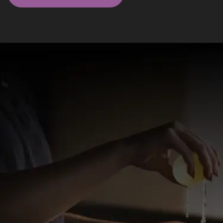
Massagistas em São Paulo - SP
Elite
Fatima Terapeuta
Transformando estresse em bem com massagem
terapêutica, tantra, hipnose/terapias integrativas.
Desperto seu verdadeiro potencial.
valor a combinar
WhatsApp
Paulista, São Paulo - SP