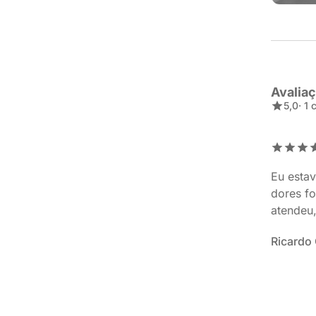
Avalia
5,0
· 1
Eu esta
dores f
atendeu,
Ricardo 