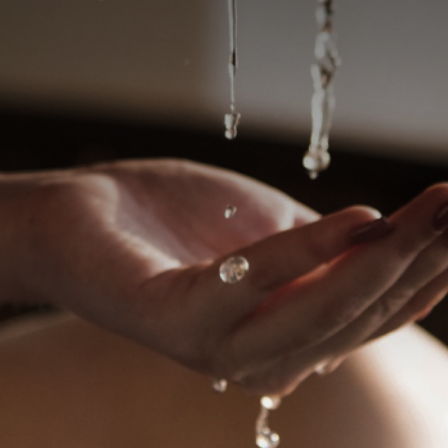
Elite
ie Linda manauara
Alicia Regina
a massagem envolvente, com
Delicada massagista (adoro orienta
nsibilidade e conexão... um
massagem clássica, bem feita, c
co para relaxar o corpo.
agradável conversa se estiver se
solitário!
R$ 350
ombinar
WhatsApp
W
a, São Paulo - SP
Santo André, São Paulo - SP