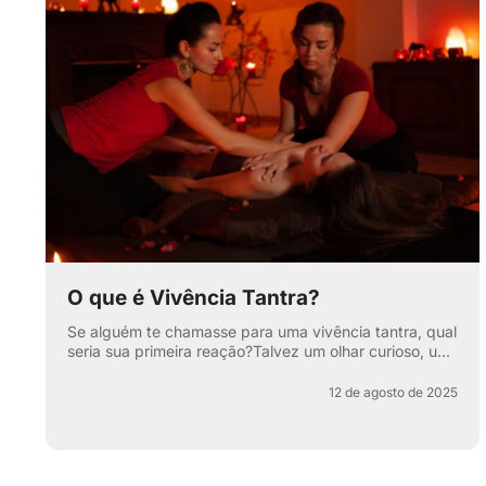
O que é Vivência Tantra?
Se alguém te chamasse para uma vivência tantra, qual
seria sua primeira reação?Talvez um olhar curioso, um
sorriso maroto ou aquela sobrancelha levantada que
di...
12 de agosto de 2025