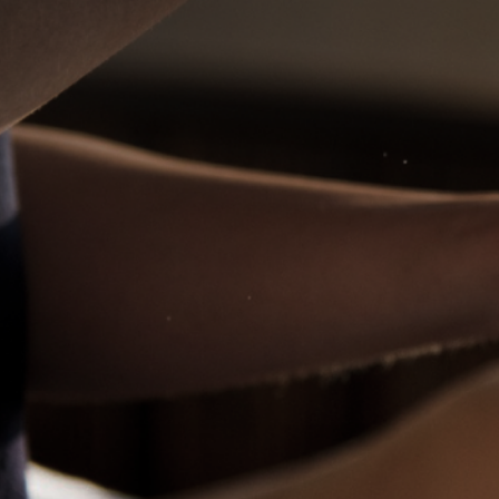
Elite
Elite
Emily Leoa
Stéphan
Massagem relaxante e sensual com local
Ofereço um
incluso
atenção, se
momento úni
R$ 250
valor a c
WhatsApp
Bela Vista, São Paulo - SP
Vila Marian