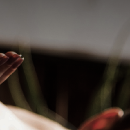
Elite
Dany
is), faço
Zona Norte Tucuruvi. Trabalho com vários
om
tipos de massagens e depilação.
ntindo-se
valor a combinar
hatsApp
WhatsApp
Tucuruvi, São Paulo - SP