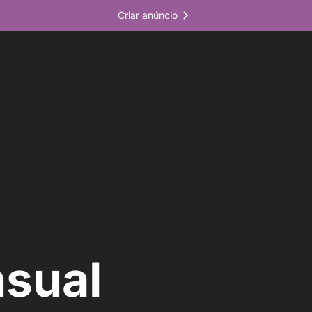
Criar anúncio
nsual