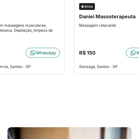
Elite
Daniel Massoterapeuta
om massagens musculares,
Massagem relaxante
clássica. Depilação, limpeza de
R$ 150
WhatsApp
W
irros, Santos - SP
Gonzaga, Santos - SP