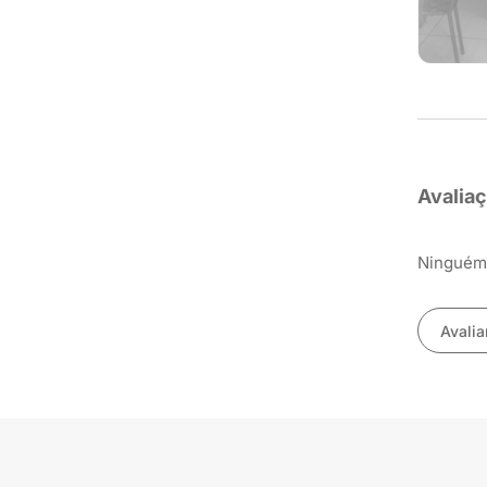
Avalia
Ninguém 
Avalia