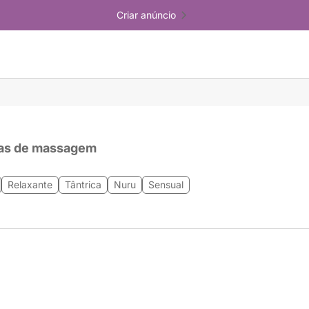
Criar anúncio
as de massagem
Relaxante
Tântrica
Nuru
Sensual