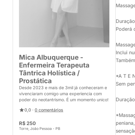
Massagem
Duração
Poderá o
Massage
Inclui n
Mica Albuquerque -
Também 
Enfermeira Terapeuta
Tântrica Holística /
*A T E 
Prostática
Sem pene
Desde 2023 e mais de 3mil já conheceram e
vivenciaram comigo uma experiencia com
Duração
poder do neotantrismo. É um momento unico!
0,0 ·
0 comentários
*Massag
peniana
R$ 250
Torre, João Pessoa - PB
sensação