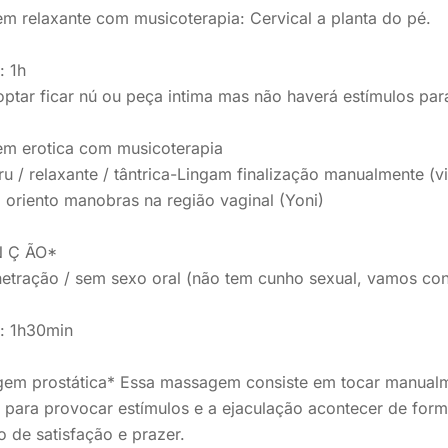
 relaxante com musicoterapia: Cervical a planta do pé.
: 1h
ptar ficar nú ou peça intima mas não haverá estímulos par
m erotica com musicoterapia
uru / relaxante / tântrica-Lingam finalização manualmente
oriento manobras na região vaginal (Yoni)
N Ç ÃO*
tração / sem sexo oral (não tem cunho sexual, vamos conv
: 1h30min
em prostática* Essa massagem consiste em tocar manualmen
, para provocar estímulos e a ejaculação acontecer de fo
 de satisfação e prazer.