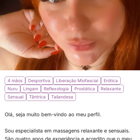
4 mãos
Desportiva
Liberação Miofascial
Erótica
Nuru
Lingam
Reflexologia
Prostática
Relaxante
Sensual
Tântrica
Tailandesa
Olá, seja muito bem-vindo ao meu perfil.
Sou especialista em massagens relaxante e sensuais.
São quatro anos de experiência e acredito que o meu