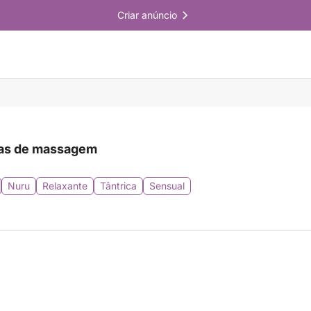
Criar anúncio
as de massagem
Nuru
Relaxante
Tântrica
Sensual