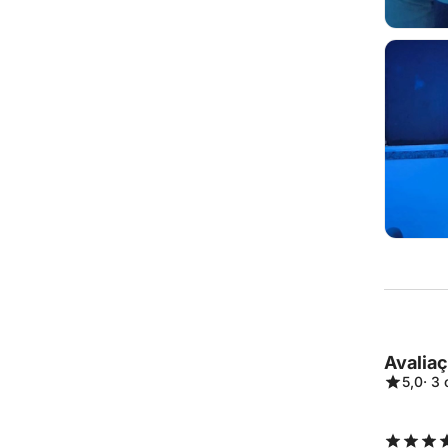
Avalia
5,0
· 3