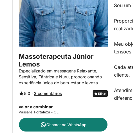
Sou um T
Proporc
realizad
Meu obje
tensões 
Massoterapeuta Júnior
Lemos
Cada ate
Especializado em massagens Relaxante,
cliente.
Sensitiva, Tântrica e Nuru, proporcionando
experiência única de bem-estar e leveza.
Atendim
5,0 ·
3 comentários
Elite
diferen
valor a combinar
Passaré, Fortaleza - CE
Chamar no
WhatsApp