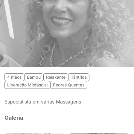
4 mãos
Bambu
Relaxante
Tântrica
Liberação Miofascial
Pedras Quentes
Especialista em várias Massagens
Galeria