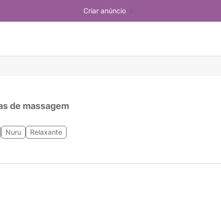
Criar anúncio
as de massagem
Nuru
Relaxante