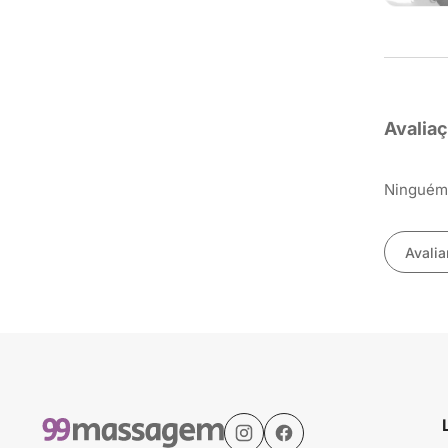
Avalia
Ninguém 
Avalia