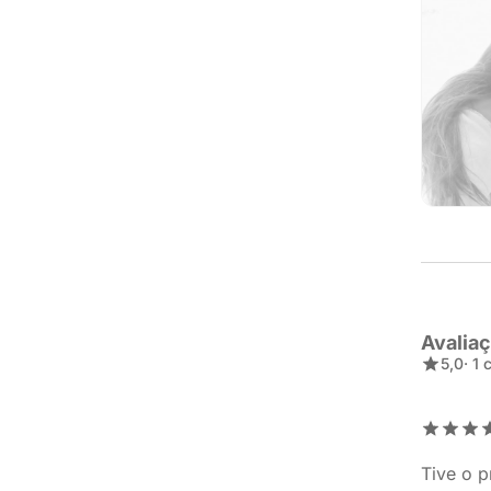
Avalia
5,0
· 1
Tive o p