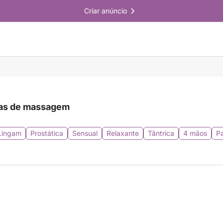
Criar anúncio
as de massagem
Lingam
Prostática
Sensual
Relaxante
Tântrica
4 mãos
Pa