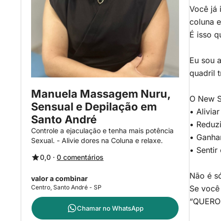
Você já
coluna 
É isso 
Eu sou a
quadril 
Manuela Massagem Nuru,
O New S
Sensual e Depilação em
• Alivia
Santo André
• Reduzi
Controle a ejaculação e tenha mais potência
• Ganhar
Sexual. - Alivie dores na Coluna e relaxe.
• Sentir
0,0 ·
0 comentários
Não é s
valor a combinar
Centro, Santo André - SP
Se você
“QUERO
Chamar no
WhatsApp