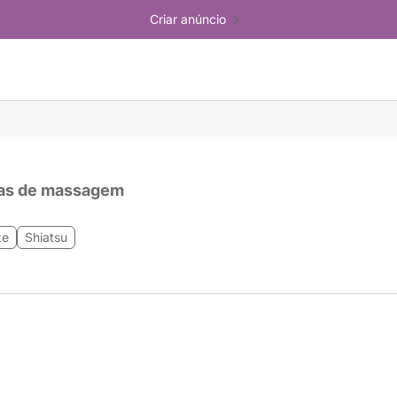
Criar anúncio
as de massagem
te
Shiatsu