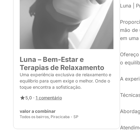
Luna | P
Proporc
mão de u
em uma e
Ofereço 
Luna – Bem-Estar e
o equilí
Terapias de Relaxamento
Uma experiência exclusiva de relaxamento e
A experi
equilíbrio para quem exige o melhor. Onde o
toque encontra a sofisticação.
Técnicas
5,0 ·
1 comentário
Abordage
valor a combinar
Todos os bairros, Piracicaba - SP
Atendim