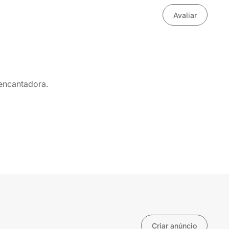
Avaliar
 encantadora.
Criar anúncio