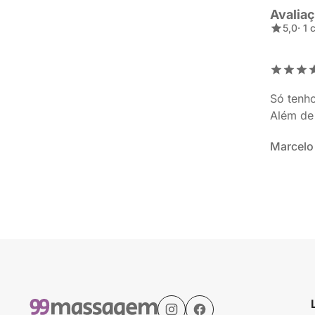
Avalia
5,0
· 1
Só tenh
Além de 
Marcelo