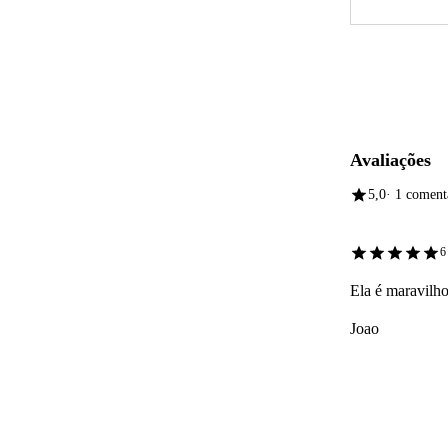
Avaliações
5,0
· 1 coment
6
Ela é maravilho
Joao